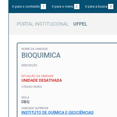
Ir para o conteúdo
1
Ir para o menu
2
Ir para a busca
3
PORTAL INSTITUCIONAL
UFPEL
NOME DA UNIDADE
BIOQUIMICA
DESCRIÇÃO
SITUAÇÃO DA UNIDADE
UNIDADE DESATIVADA
CÓDIGO SIORG
SIGLA
DBQ
UNIDADE SUPERIOR
INSTITUTO DE QUÍMICA E GEOCIÊNCIAS