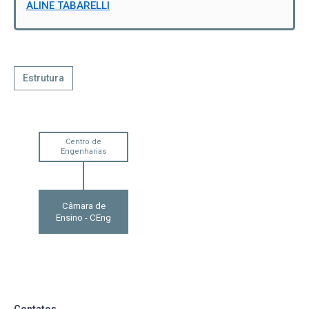
ALINE TABARELLI
Estrutura
Centro de
Engenharias
Câmara de
Ensino - CEng
Contatos