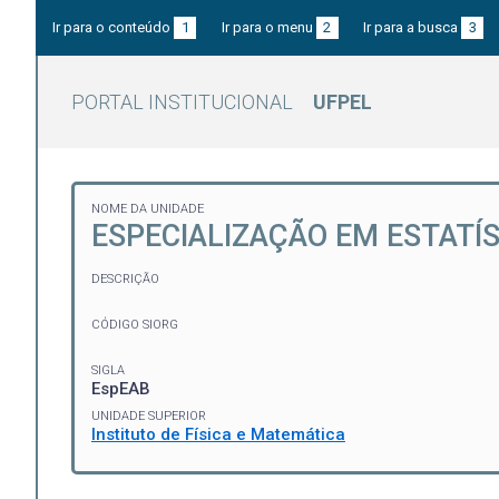
Ir para o conteúdo
1
Ir para o menu
2
Ir para a busca
3
PORTAL INSTITUCIONAL
UFPEL
NOME DA UNIDADE
ESPECIALIZAÇÃO EM ESTATÍS
DESCRIÇÃO
CÓDIGO SIORG
SIGLA
EspEAB
UNIDADE SUPERIOR
Instituto de Física e Matemática