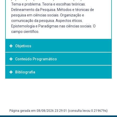
Tema e problema. Teoria e escolhas teóricas.
Delineamento da Pesquisa. Métodos e técnicas de
pesquisa em ciências sociais. Organização e
comunicação da pesquisa. Aspectos éticos.
Epistemologia e Paradigmas nas ciências sociais. O
campo científico.
Objetivos
Conteúdo Programático
Objetivo Geral:
Apresentar aos alunos uma visão geral do conhecimento,
Bibliografia
da ciência e do método científico e suas implicações para
a investigação acadêmica. Capacitar os alunos para
elaboração de uma primeira versão completa de um
Bibliografia Básica:
projeto de dissertação acadêmica. Orientar e discutir com
ALCADIPANI, R. Academia e a fábrica de sardinha em lata.
os alunos as diferentes etapas de elaboração de projetos
Organização & Sociedade, Salvador, v. 18, n. 54, p. 345-
de dissertação.
348, 2011.
Página gerada em 08/08/2026 23:29:01 (consulta levou 0.219679s)
BABBIE, Earl. Métodos de Pesquisas de Survey. Tradução