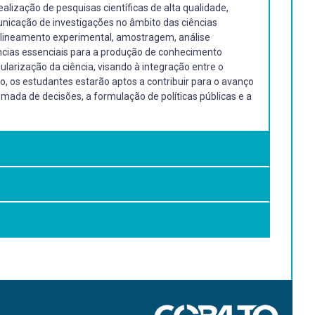
ealização de pesquisas científicas de alta qualidade,
nicação de investigações no âmbito das ciências
 delineamento experimental, amostragem, análise
tências essenciais para a produção de conhecimento
pularização da ciência, visando à integração entre o
 os estudantes estarão aptos a contribuir para o avanço
omada de decisões, a formulação de políticas públicas e a
squisas científicas de alta qualidade, fornecendo-lhes os
no âmbito das ciências agrárias. A disciplina aborda os
e estudos quantitativos e qualitativos, visando à
grário, através da realização de pesquisas inovadoras,