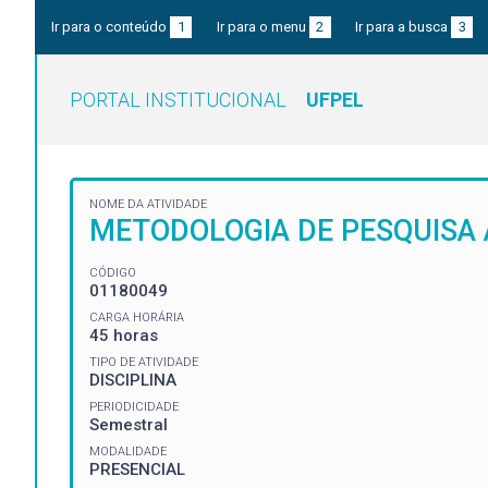
Ir para o conteúdo
1
Ir para o menu
2
Ir para a busca
3
PORTAL INSTITUCIONAL
UFPEL
NOME DA ATIVIDADE
METODOLOGIA DE PESQUISA 
CÓDIGO
01180049
CARGA HORÁRIA
45 horas
TIPO DE ATIVIDADE
DISCIPLINA
PERIODICIDADE
Semestral
MODALIDADE
PRESENCIAL