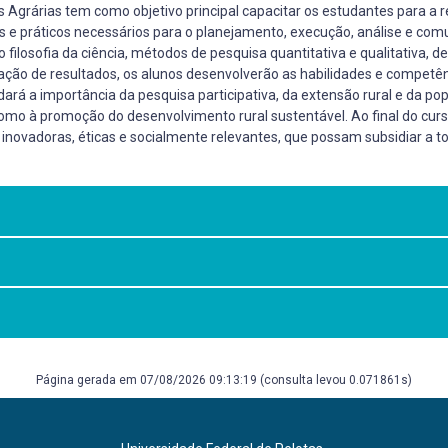
as Agrárias tem como objetivo principal capacitar os estudantes para a r
 e práticos necessários para o planejamento, execução, análise e comu
filosofia da ciência, métodos de pesquisa quantitativa e qualitativa,
ivulgação de resultados, os alunos desenvolverão as habilidades e compe
rdará a importância da pesquisa participativa, da extensão rural e da po
o à promoção do desenvolvimento rural sustentável. Ao final do curso,
s inovadoras, éticas e socialmente relevantes, que possam subsidiar a t
a às Ciências Agrárias é capacitar os estudantes para a realização de pe
ara o planejamento, execução, análise e comunicação de investigações 
ica, bem como as técnicas e ferramentas específicas para a condução d
ssões
vanço do conhecimento e para o desenvolvimento sustentável do setor a
Página gerada em 07/08/2026 09:13:19 (consulta levou 0.071861s)
a científica. 5. ed. São Paulo: Atlas, 2003.
d. São Paulo: Atlas, 2008.
riatividade. 21. ed. Petrópolis: Vozes, 2002.