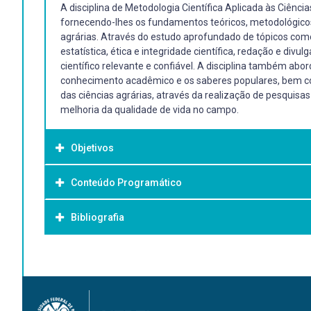
A disciplina de Metodologia Científica Aplicada às Ciênci
fornecendo-lhes os fundamentos teóricos, metodológicos
agrárias. Através do estudo aprofundado de tópicos como 
estatística, ética e integridade científica, redação e d
científico relevante e confiável. A disciplina também abo
conhecimento acadêmico e os saberes populares, bem com
das ciências agrárias, através da realização de pesquisa
melhoria da qualidade de vida no campo.
Objetivos
Conteúdo Programático
Objetivo Geral:
O objetivo da disciplina de Metodologia Científica Aplicad
Bibliografia
1. Introdução à Filosofia da Ciência
conhecimentos, habilidades e competências necessários p
2. Metodologias de Pesquisa nas Ciências Agrárias
fundamentos teóricos e metodológicos da pesquisa científ
3. Pesquisa Quantitativa e Qualitativa: Conceitos e Discu
formação de profissionais capazes de contribuir para o a
Bibliografia Básica:
4. Problematização e Definição do Problema de Pesquisa
éticas e socialmente relevantes.
5. Revisão Bibliográfica: Importância e Estratégias
LAKATOS, E. M.; MARCONI, M. A. Fundamentos de metodologi
6. Estrutura e Planejamento de um Projeto de Pesquisa
MARCONI, M. A.; LAKATOS, E. M. Técnicas de pesquisa. 7. e
7. Métodos de Coleta de Dados em Pesquisas Agrárias
MINAYO, M. C. S. (Org.). Pesquisa social: teoria, método e c