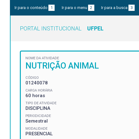
Ir para o conteúdo
1
Ir para o menu
2
Ir para a busca
3
PORTAL INSTITUCIONAL
UFPEL
NOME DA ATIVIDADE
NUTRIÇÃO ANIMAL
CÓDIGO
01240078
CARGA HORÁRIA
60 horas
TIPO DE ATIVIDADE
DISCIPLINA
PERIODICIDADE
Semestral
MODALIDADE
PRESENCIAL