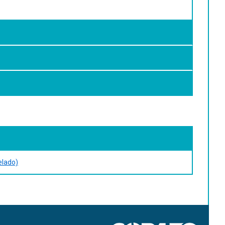
elado)
l (site da disciplina) www.sindiracoes.org.br