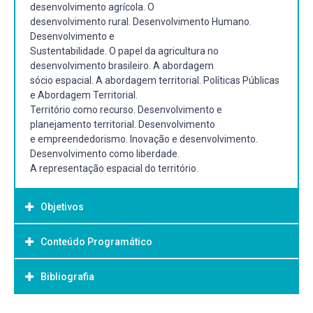
desenvolvimento agrícola. O
desenvolvimento rural. Desenvolvimento Humano.
Desenvolvimento e
Sustentabilidade. O papel da agricultura no
desenvolvimento brasileiro. A abordagem
sócio espacial. A abordagem territorial. Políticas Públicas
e Abordagem Territorial.
Território como recurso. Desenvolvimento e
planejamento territorial. Desenvolvimento
e empreendedorismo. Inovação e desenvolvimento.
Desenvolvimento como liberdade.
A representação espacial do território.
Objetivos
Conteúdo Programático
Objetivo Geral:
Geral: Reconstruir o debate em torno às velhas e às novas
Bibliografia
Unidade I. O que é o desenvolvimento?
abordagens do
A noção de desenvolvimento.
desenvolvimento, sobretudo do ponto de vista da
Agricultura e desenvolvimento.