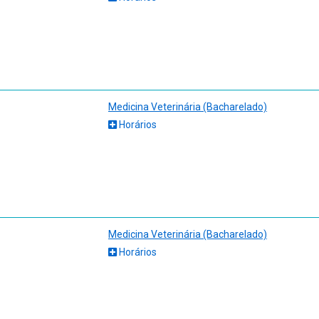
Vigilância Epidemiológica.
Medicina Veterinária (Bacharelado)
Horários
Medicina Veterinária (Bacharelado)
Horários
esinfetantes
deiros (homem/animais)