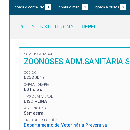
Ir para o conteúdo
1
Ir para o menu
2
Ir para a busca
3
PORTAL INSTITUCIONAL
UFPEL
NOME DA ATIVIDADE
ZOONOSES ADM.SANITÁRIA S
CÓDIGO
02520017
CARGA HORÁRIA
60 horas
TIPO DE ATIVIDADE
DISCIPLINA
PERIODICIDADE
Semestral
UNIDADE RESPONSÁVEL
Departamento de Veterinária Preventiva