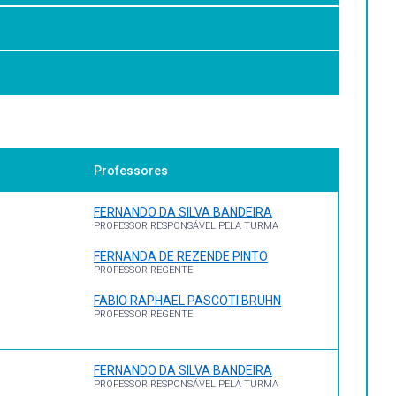
ração ecológica no processo saúde-enfermidade. Adquirir
esa do meio ambiente, da saúde pública e do bem-estar
entífica nº 503, OPS/OMS, 989 p.,1986.
Professores
3.
, 1040 p., 1970.
FERNANDO DA SILVA BANDEIRA
PROFESSOR RESPONSÁVEL PELA TURMA
FERNANDA DE REZENDE PINTO
PROFESSOR REGENTE
otic Diseases, 643 p., 1979.
FABIO RAPHAEL PASCOTI BRUHN
otic Diseases, 568 p., 1979.
PROFESSOR REGENTE
FERNANDO DA SILVA BANDEIRA
PROFESSOR RESPONSÁVEL PELA TURMA