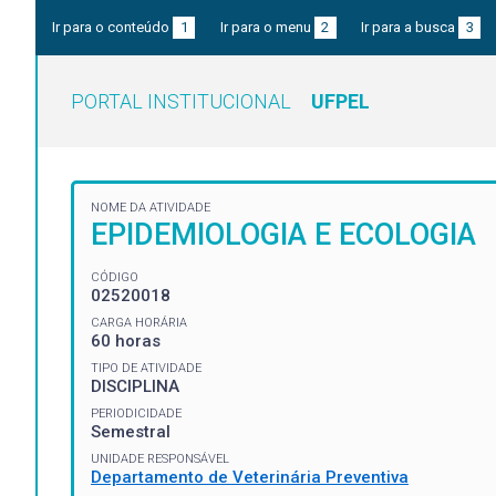
Ir para o conteúdo
1
Ir para o menu
2
Ir para a busca
3
PORTAL INSTITUCIONAL
UFPEL
NOME DA ATIVIDADE
EPIDEMIOLOGIA E ECOLOGIA
CÓDIGO
02520018
CARGA HORÁRIA
60 horas
TIPO DE ATIVIDADE
DISCIPLINA
PERIODICIDADE
Semestral
UNIDADE RESPONSÁVEL
Departamento de Veterinária Preventiva