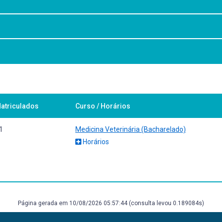
onhecimentos e desenvolver atitudes e habilidades fundamentais para de
atriculados
Curso / Horários
1
Medicina Veterinária (Bacharelado)
isibles Comunes al Hombre y a los Animales. Organizacion Panamerican
Horários
Página gerada em 10/08/2026 05:57:44 (consulta levou 0.189084s)