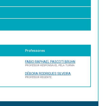
screver, analisar, interpretar e investigar a presença de
Professores
FABIO RAPHAEL PASCOTI BRUHN
a de la Salud
PROFESSOR RESPONSÁVEL PELA TURMA
DÉBORA RODRIGUES SILVEIRA
PROFESSOR REGENTE