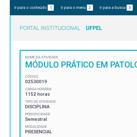
Ir para o conteúdo
1
Ir para o menu
2
Ir para a busca
3
PORTAL INSTITUCIONAL
UFPEL
NOME DA ATIVIDADE
MÓDULO PRÁTICO EM PATOLO
CÓDIGO
02530019
CARGA HORÁRIA
1152 horas
TIPO DE ATIVIDADE
DISCIPLINA
PERIODICIDADE
Semestral
MODALIDADE
PRESENCIAL