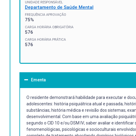
UNIDADE RESPONSÁVEL
Departamento de Saúde Mental
FREQUÊNCIA APROVAÇÃO
75%
CARGA HORÁRIA OBRIGATÓRIA
576
CARGA HORÁRIA PRÁTICA
576
Ementa
O residente demonstrará habilidade para executar e docu
adolescentes: história psiquiátrica atual e passada; histór
substâncias; história médica e revisão dos sistemas; exa
desenvolvimental. Com base em uma avaliação psiquiátri
segundo o CID 10 e/ou DSM IV; saber avaliar e identificar
fenomenológicas, psicológicas e socioculturais envolvidos
completo de tratamento abordando domínios biológicos e 