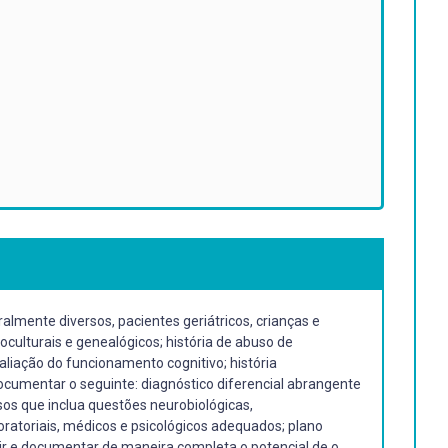
lmente diversos, pacientes geriátricos, crianças e
tnoculturais e genealógicos; história de abuso de
aliação do funcionamento cognitivo; história
cumentar o seguinte: diagnóstico diferencial abrangente
asos que inclua questões neurobiológicas,
boratoriais, médicos e psicológicos adequados; plano
tir e documentar de maneira completa o potencial de o