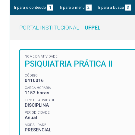
Ir para o conteúdo
1
Ir para o menu
2
Ir para a busca
3
PORTAL INSTITUCIONAL
UFPEL
NOME DA ATIVIDADE
PSIQUIATRIA PRÁTICA II
CÓDIGO
0410016
CARGA HORÁRIA
1152 horas
TIPO DE ATIVIDADE
DISCIPLINA
PERIODICIDADE
Anual
MODALIDADE
PRESENCIAL