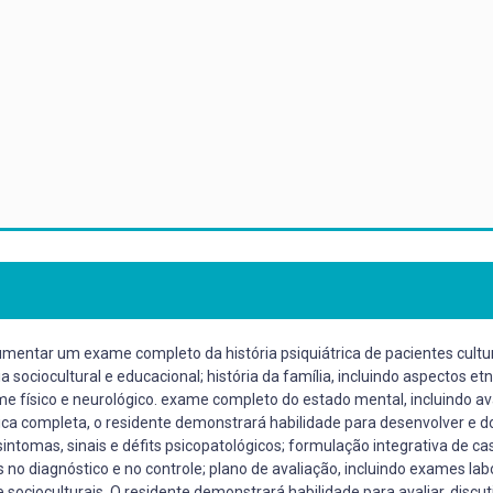
mentar um exame completo da história psiquiátrica de pacientes cultura
ia sociocultural e educacional; história da família, incluindo aspectos e
me físico e neurológico. exame completo do estado mental, incluindo av
ca completa, o residente demonstrará habilidade para desenvolver e do
 sintomas, sinais e défits psicopatológicos; formulação integrativa de c
 no diagnóstico e no controle; plano de avaliação, incluindo exames la
socioculturais. O residente demonstrará habilidade para avaliar, discu