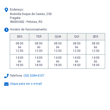
Endereço:
Avenida Duque de Caxias, 250
Fragata
96030-002 - Pelotas, RS
Horário de funcionamento:
SEG
TER
QUA
QUI
SEX
08:00
08:00
08:00
08:00
08:00
às
às
às
às
às
12:00
12:00
12:00
12:00
12:00
14:00
14:00
14:00
14:00
14:00
às
às
às
às
às
18:00
18:00
18:00
18:00
18:00
Telefone:
(53) 3284-4107
clique para ver o e-mail