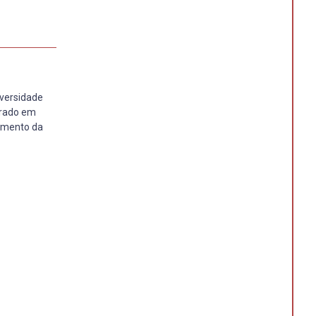
iversidade
trado em
amento da