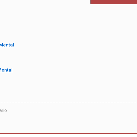
Mental
Mental
ário