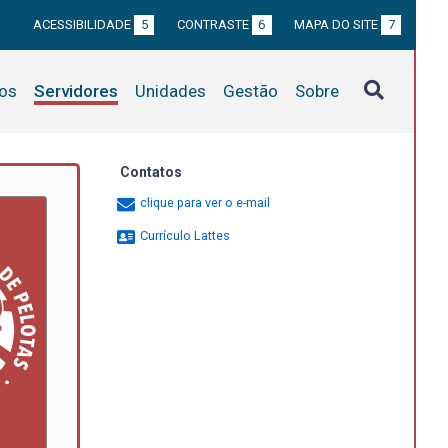
ACESSIBILIDADE
5
CONTRASTE
6
MAPA DO SITE
7
tos
Servidores
Unidades
Gestão
Sobre
Contatos
clique para ver o e-mail
Currículo Lattes