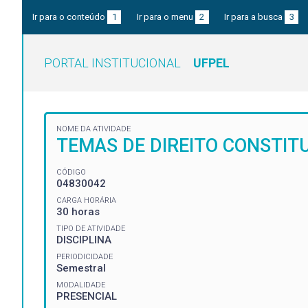
Ir para o conteúdo
1
Ir para o menu
2
Ir para a busca
3
PORTAL INSTITUCIONAL
UFPEL
NOME DA ATIVIDADE
TEMAS DE DIREITO CONSTITU
CÓDIGO
04830042
CARGA HORÁRIA
30 horas
TIPO DE ATIVIDADE
DISCIPLINA
PERIODICIDADE
Semestral
MODALIDADE
PRESENCIAL