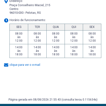
Endereço:
Praça Conselheiro Maciel, 215
Centro
96010-030 - Pelotas, RS
Horário de funcionamento:
SEG
TER
QUA
QUI
SEX
08:00
08:00
08:00
08:00
08:00
às
às
às
às
às
12:00
12:00
12:00
12:00
12:00
14:00
14:00
14:00
14:00
14:00
às
às
às
às
às
18:00
18:00
18:00
18:00
18:00
clique para ver o e-mail
Página gerada em 08/08/2026 21:55:43 (consulta levou 0.115634s)