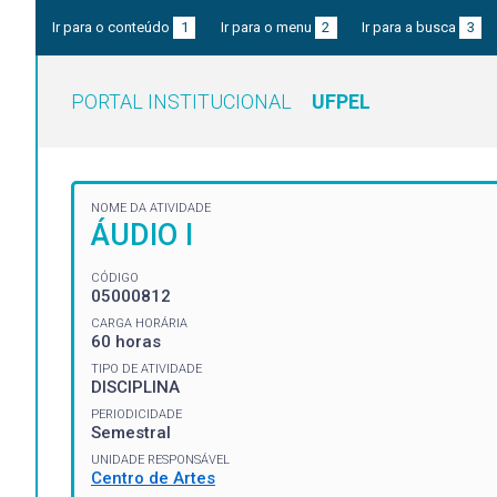
Ir para o conteúdo
1
Ir para o menu
2
Ir para a busca
3
PORTAL INSTITUCIONAL
UFPEL
NOME DA ATIVIDADE
ÁUDIO I
CÓDIGO
05000812
CARGA HORÁRIA
60 horas
TIPO DE ATIVIDADE
DISCIPLINA
PERIODICIDADE
Semestral
UNIDADE RESPONSÁVEL
Centro de Artes