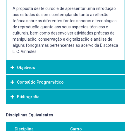
A proposta deste curso é de apresentar uma introdução
aos estudos do som, contemplando tanto a reflexão
teórica sobre as diferentes fontes sonoras e tecnologias
de reprodução quanto aos seus aspectos técnicos e
culturais, bem como desenvolver atividades práticas de
manipulação, conservação e digitalização e análise de
alguns fonogramas pertencentes ao acervo da Discoteca
L. C. Vinholes.
Objetivos
Conteúdo Programático
Objetivo Geral:
Apresentar alguns conceitos básicos da sonologia como
Bibliografia
suporte para o entendimento mais aprofundado do
fenômeno sonoro musical em seus três aspectos:
produção sonora, propagação do som e percepção
Bibliografia Básica:
Disciplinas Equivalentes
humana do som.
[BENJAMIN, Walter]. [Horkheimer, Max]. [Adorno, Theodor
Conhecer as origens técnicas e culturais da reprodução
Disciplina
Curso
W.]. [Habermas, Jurgen]: Textos escolhidos. São Paulo:
sonora. Apresentar e discutir diferentes perspectivas de