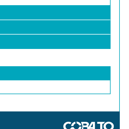
 atuais.
015.
009.
v.1