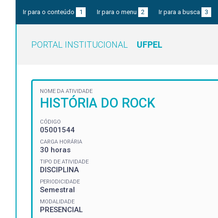
Ir para o conteúdo
1
Ir para o menu
2
Ir para a busca
3
PORTAL INSTITUCIONAL
UFPEL
NOME DA ATIVIDADE
HISTÓRIA DO ROCK
CÓDIGO
05001544
CARGA HORÁRIA
30 horas
TIPO DE ATIVIDADE
DISCIPLINA
PERIODICIDADE
Semestral
MODALIDADE
PRESENCIAL