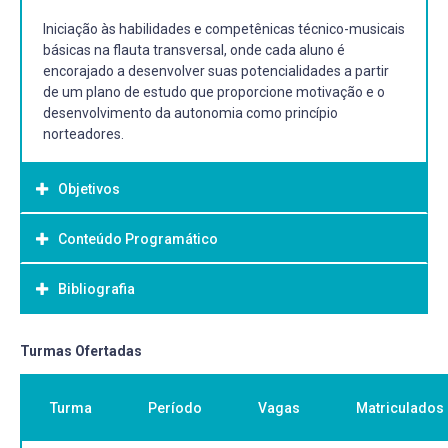
Iniciação às habilidades e competênicas técnico-musicais
básicas na flauta transversal, onde cada aluno é
encorajado a desenvolver suas potencialidades a partir
de um plano de estudo que proporcione motivação e o
desenvolvimento da autonomia como princípio
norteadores.
Objetivos
Conteúdo Programático
Objetivo Geral:
Iniciar a prática das habilidades e competências técnico-
Bibliografia
musicias que proporcione desenvolver a arte de tocar
flauta transversal, integrando as regiões grave, média e
aguda, a partir da conscientização do uso adequado do
Bibliografia Básica:
Turmas Ofertadas
corpo como principal meio de expressão.
ARTAUD, Pierre-Yves. Flauta Transversa - Método
Elementar. Trad. Carmen Cynira Otero Gonçalves e Raul
Turma
Período
Vagas
Matriculados
Costa d’Avila. Brasília: Editora UnB, 1995.
TAFFANEL, Paul & GAUBERT, Philippe. Méthode Complete