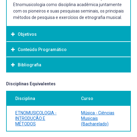
Etnomusicologia como disciplina acadêmica juntamente
com os pioneiros e suas pesquisas seminais, os principais
métodos de pesquisa e exercícios de etnografia musical.
Objetivos
Conteúdo Programático
Objetivo Geral:
A partir do histórico da Etnomusicologia e de sua
Bibliografia
constituição, compreender a formação do campo de
estudo etnomusicológico como disciplina acadêmica.
Analisar e discutir as primeiras pesquisas
Bibliografia Básica:
Disciplinas Equivalentes
etnomusicológicas e seus formuladores.
BOAS, Franz. Antropologia Cultural. Rio de Janeiro: Jorge
Conhecer os principais métodos de pesquisa utilizados
Disciplina
Curso
Zahar, 2004.
pela disciplina.
KERMAN, Joseph. Musicologia. São Paulo: Martins Fontes,
Realizar exercício etnográfico sobre práticas musicais em
1987.
ETNOMUSICOLOGIA -
Música - Ciências
contextos diversos da região.
RAÍZES musicais do Brasil. Catálogo de textos. Rio de
INTRODUÇÃO E
Musicais
MÉTODOS
(Bacharelado)
Janeiro: SESC, 2005.