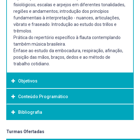
fisiológicos; escalas e arpejos em diferentes tonalidades,
regiões e andamentos; introdução dos princípios
fundamentais à interpretação - nuances, articulações,
vibrato e fraseado. Introdução ao estudo dos trillos e
trêmolos.
Prática do repertório específico à flauta contemplando
também música brasileira.
Ênfase ao estudo da embocadura, respiração, afinação,
posição das mãos, braços, dedos e ao método de
trabalho cotidiano.
Objetivos
Conteúdo Programático
Objetivo Geral:
Oportunizar o conhecimento de fundamentos teóricos e
Bibliografia
práticos, pilares ao desenvolvimento da arte de tocar
flauta transversal com ênfase no uso consciente do
corpo; valorizar o conhecimento que cada aluno traz
Bibliografia Básica:
Turmas Ofertadas
consigo.