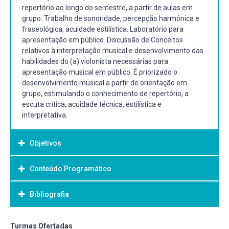
repertório ao longo do semestre, a partir de aulas em
grupo. Trabalho de sonoridade, percepção harmônica e
fraseológica, acuidade estilística. Laboratório para
apresentação em público. Discussão de Conceitos
relativos à interpretação musical e desenvolvimento das
habilidades do (a) violonista necessárias para
apresentação musical em público. É priorizado o
desenvolvimento musical a partir de orientação em
grupo, estimulando o conhecimento de repertório, a
escuta crítica, acuidade técnica, estilística e
interpretativa.
Objetivos
Conteúdo Programático
Objetivo Geral:
Desenvolver o espírito crítico a partir de discussões em
Bibliografia
grupo sobre as execuções em aula. Analisar questões de
performance e técnica instrumental. Desenvolver nos
alunos a prática de apresentação em público.
Bibliografia Básica:
Turmas Ofertadas