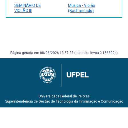
Brasília: MusiMed, 1984
SEMINÁRIO DE
Música - Violão
BRITTO, Jomard Muniz de. Do modernismo a bossa nova.
VIOLÃO III
(Bacharelado)
Rio de Janeiro: Civilização Brasileira, 1966. 138 p.
(Problemas, temas e debates; 4) Classificação:
780.420981 B862m (BCS) Ac.30033
Página gerada em 08/08/2026 13:57:23 (consulta levou 0.158802s)
Universidade Federal de Pelotas
Superintendência de Gestão de Tecnologia da Informação e Comunicação