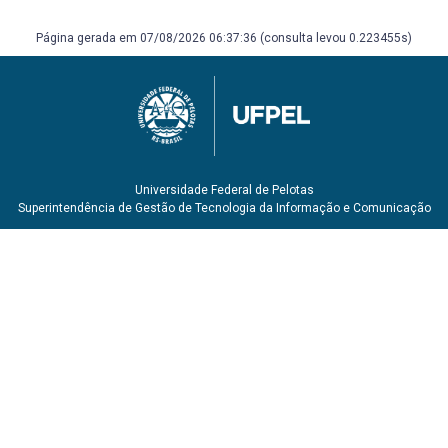
GUEST, Ian. Arranjo: método prático. 4. ed. Rio de Janeiro:
Lumiar, c1996. v. ISBN 8585426314.
Página gerada em 07/08/2026 06:37:36 (consulta levou 0.223455s)
PUJOL, Emílio. Escuela razonada de la guitarra: baseada
en los principos de la técnica de Tárrega. Buenos Aires:
Ricordi Americana, 1954.
RINK, John. La interpretación musical. Alianza música,
2006.
Universidade Federal de Pelotas
Superintendência de Gestão de Tecnologia da Informação e Comunicação