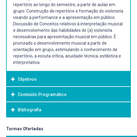
repertório ao longo do semestre, a partir de aulas em
grupo. Construção de repertório e formação do violonista
visando a performance e a apresentação em público.
Discussão de Conceitos relativos à interpretação musical
e desenvolvimento das habilidades do (a) violonista
necessárias para apresentação musical em público. É
priorizado o desenvolvimento musical a partir de
orientação em grupo, estimulando o conhecimento de
repertório, a escuta crítica, acuidade técnica, estilística e
interpretativa.
Objetivos
Conteúdo Programático
Objetivo Geral:
Desenvolver nos alunos a prática de apresentação em
Bibliografia
público. Realizar a correlação entre análise musical e a
prática de performance. Proporcionar conhecimento de
repertório. Desenvolver o espírito crítico a partir de
Bibliografia Básica:
Turmas Ofertadas
discussões em grupo sobre as execuções em aula.