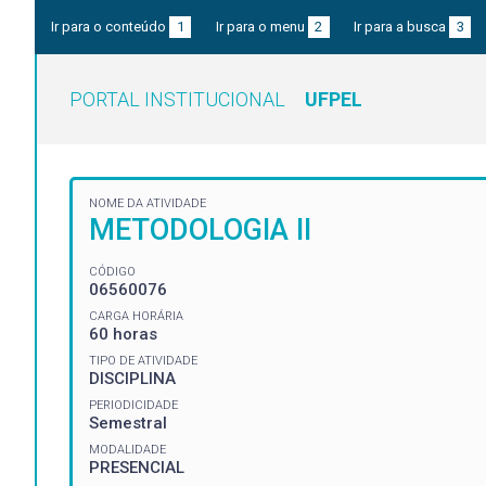
Ir para o conteúdo
1
Ir para o menu
2
Ir para a busca
3
PORTAL INSTITUCIONAL
UFPEL
NOME DA ATIVIDADE
METODOLOGIA II
CÓDIGO
06560076
CARGA HORÁRIA
60 horas
TIPO DE ATIVIDADE
DISCIPLINA
PERIODICIDADE
Semestral
MODALIDADE
PRESENCIAL