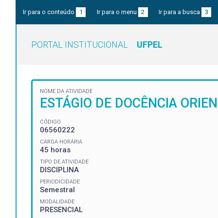
Ir para o conteúdo
1
Ir para o menu
2
Ir para a busca
3
PORTAL INSTITUCIONAL
UFPEL
NOME DA ATIVIDADE
ESTÁGIO DE DOCÊNCIA ORIE
CÓDIGO
06560222
CARGA HORÁRIA
45 horas
TIPO DE ATIVIDADE
DISCIPLINA
PERIODICIDADE
Semestral
MODALIDADE
PRESENCIAL