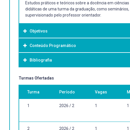
Estudos práticos e teóricos sobre a docência em ciência
didáticas de uma turma da graduação, como seminários, 
supervisionado pelo professor orientador.
Objetivos
Conteúdo Programático
Objetivo Geral:
Estudos práticos e teóricos sobre a docência em ciência
Bibliografia
didáticas de uma turma da graduação, como seminários, 
supervisionado pelo professor orientador.
Bibliografia Básica:
Turmas Ofertadas
A ser indicada pelo professor orientador.
Turma
Período
Vagas
M
Bibliografia Complementar:
1
2026 / 2
1
1
A ser indicada pelo professor orientador.
2
2026 / 2
1
1