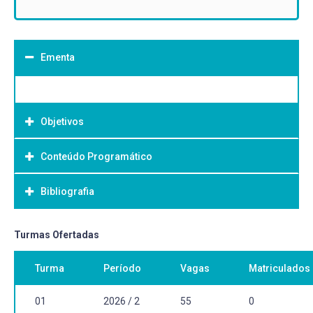
Ementa
Objetivos
Conteúdo Programático
Objetivo Geral:
Bibliografia
Bibliografia Básica:
Turmas Ofertadas
Turma
Período
Vagas
Matriculados
01
2026 / 2
55
0