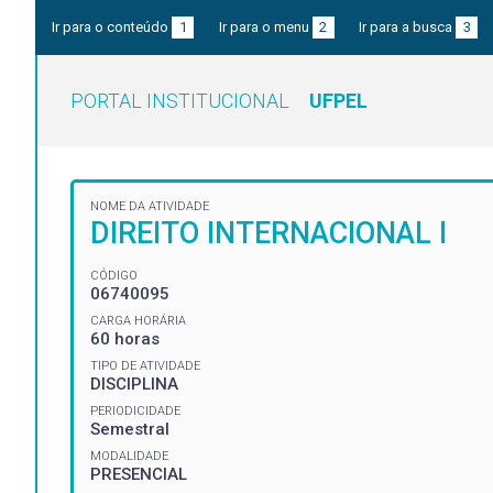
Ir para o conteúdo
1
Ir para o menu
2
Ir para a busca
3
PORTAL INSTITUCIONAL
UFPEL
NOME DA ATIVIDADE
DIREITO INTERNACIONAL I
CÓDIGO
06740095
CARGA HORÁRIA
60 horas
TIPO DE ATIVIDADE
DISCIPLINA
PERIODICIDADE
Semestral
MODALIDADE
PRESENCIAL