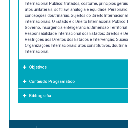
Internacional Público: tratados, costume, princípios gerais 
atos unilaterais, soft law, analogia e equidade. Personalid
concepções doutrinárias. Sujeitos do Direito Internacion
internacionais. O Estado e o Direito Internacional Públic
Governo, Insurgência e Beligerância; Dimensão Territorial
Responsabilidade Internacional dos Estados; Direitos e D
Restrições aos Direitos dos Estados e Intervenção; Suces
Organizações Internacionais: atos constitutivos, doutrina
Internacional.
Objetivos
Conteúdo Programático
Objetivo Geral:
Levar o aluno a ser capaz de operar descritiva e conceitu
Bibliografia
jurídicas, epistemológicas e filosóficas fundamentais par
prática do Direito Internacional Público, de modo a ser capa
sistematicamente, sobre os tópicos abordados, bem como
Bibliografia Básica:
meio de análises críticas da aplicação do Direito Internac
ALBUQUERQUE MELLO, Celso. Curso de Direito Internacional P
contemporâneo.
Direito Internacional Público. Tradução de Vítor Marques C