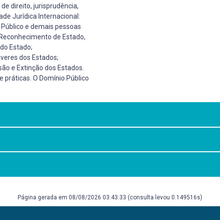
de direito, jurisprudência,
ade Jurídica Internacional:
al Público e demais pessoas
o: Reconhecimento de Estado,
 do Estado;
everes dos Estados;
são e Extinção dos Estados.
 e práticas. O Domínio Público
almente, as categorias
a o estudo e a aplicação
z de refletir, lógica e
 articular os conteúdos por
Página gerada em 08/08/2026 03:43:33 (consulta levou 0.149516s)
ional Público no mundo
úblico. 15ª. Rio de Janeiro: Ed. Livraria e Editora Renovar, 2004, vols. 
oelho. 2. ed. Lisboa: Fundação Calouste Gulbenkian, 2003. MAZZUOLI, Val