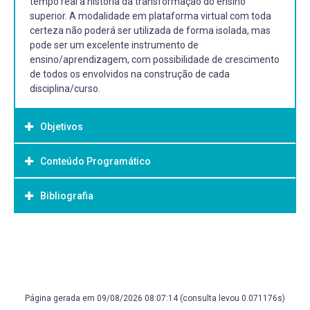
tempo real a história da transformação do ensino
superior. A modalidade em plataforma virtual com toda
certeza não poderá ser utilizada de forma isolada, mas
pode ser um excelente instrumento de
ensino/aprendizagem, com possibilidade de crescimento
de todos os envolvidos na construção de cada
disciplina/curso.
Objetivos
Conteúdo Programático
Objetivo Geral:
Aprofundar conhecimentos em procedimentos cirúrgicos
Bibliografia
relativos à anatomia e
fisiologia ginecológica e obstétrica.
Bibliografia Básica:
GINECOLOGIA de Williams. 2. Porto Alegre ArtMed 2014 1
recurso online ISBN 9788580553116.
Página gerada em 09/08/2026 08:07:14 (consulta levou 0.071176s)
Bibliografia Complementar: