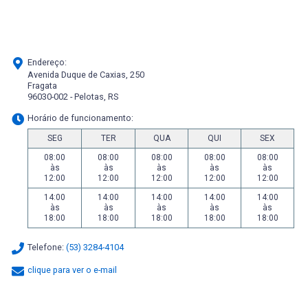
Endereço:
Avenida Duque de Caxias, 250
Fragata
96030-002 - Pelotas, RS
Horário de funcionamento:
SEG
TER
QUA
QUI
SEX
08:00
08:00
08:00
08:00
08:00
às
às
às
às
às
12:00
12:00
12:00
12:00
12:00
14:00
14:00
14:00
14:00
14:00
às
às
às
às
às
18:00
18:00
18:00
18:00
18:00
Telefone:
(53) 3284-4104
clique para ver o e-mail