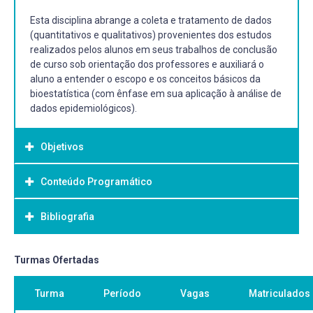
Esta disciplina abrange a coleta e tratamento de dados
(quantitativos e qualitativos) provenientes dos estudos
realizados pelos alunos em seus trabalhos de conclusão
de curso sob orientação dos professores e auxiliará o
aluno a entender o escopo e os conceitos básicos da
bioestatística (com ênfase em sua aplicação à análise de
dados epidemiológicos).
Objetivos
Conteúdo Programático
Objetivo Geral:
Proporcionar ao aluno suporte teórico, orientações e
Bibliografia
acompanhamento na estruturação de projeto de
pesquisa e/ou trabalho de conclusão de curso.
Organizar dados de pesquisa.
Bibliografia Básica:
Turmas Ofertadas
Proporcionar ao aluno conhecimento de ferramentas
BAPTISTA, Makilim Nunes. Metodologias pesquisa em
estatísticas básicas.
Turma
Período
Vagas
Matriculados
ciências análise quantitativa e qualitativa. 2a ed. Rio de
Apresentar e exercitar diferentes tipos de análises de
Janeiro: LTC, 2016. [Recurso online] ISBN 9788521630470.
dados em saúde (quantitativas e qualitativas).