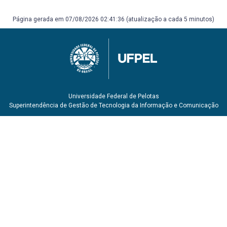
ISBN 9788536313610. BARDIN, Laurence. Análise de
conteúdo. São Paulo: Edições 70, 2011. 279 p. ISBN
Página gerada em 07/08/2026 02:41:36 (atualização a cada 5 minutos)
9788562938047.
Universidade Federal de Pelotas
Superintendência de Gestão de Tecnologia da Informação e Comunicação