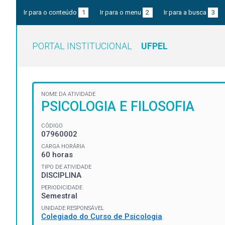
Ir para o conteúdo
1
Ir para o menu
2
Ir para a busca
3
PORTAL INSTITUCIONAL
UFPEL
NOME DA ATIVIDADE
PSICOLOGIA E FILOSOFIA
CÓDIGO
07960002
CARGA HORÁRIA
60 horas
TIPO DE ATIVIDADE
DISCIPLINA
PERIODICIDADE
Semestral
UNIDADE RESPONSÁVEL
Colegiado do Curso de Psicologia