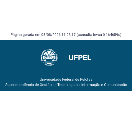
Angiospermas do Brasil. 3o Vol.. UFV ed., Viçosa.
BARROSO, G. M., MORIM, M. P.; PEIXOTO, A. L. & ICHASO, C.
L. F. 1999. Frutos e sementes: morfologia aplicada à
sistemática de dicotiledôneas. A. L. Peixoto ed., Viçosa.
Página gerada em 08/08/2026 11:23:17 (consulta levou 0.164659s)
Universidade Federal de Pelotas
Superintendência de Gestão de Tecnologia da Informação e Comunicação