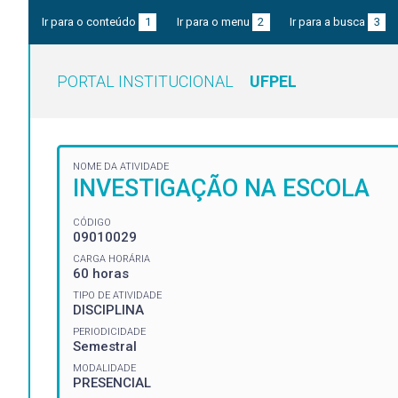
Ir para o conteúdo
1
Ir para o menu
2
Ir para a busca
3
PORTAL INSTITUCIONAL
UFPEL
NOME DA ATIVIDADE
INVESTIGAÇÃO NA ESCOLA
CÓDIGO
09010029
CARGA HORÁRIA
60 horas
TIPO DE ATIVIDADE
DISCIPLINA
PERIODICIDADE
Semestral
MODALIDADE
PRESENCIAL