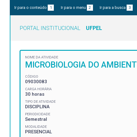
Ir para o conteúdo
1
Ir para o menu
2
Ir para a busca
3
PORTAL INSTITUCIONAL
UFPEL
NOME DA ATIVIDADE
MICROBIOLOGIA DO AMBIENT
CÓDIGO
09030083
CARGA HORÁRIA
30 horas
TIPO DE ATIVIDADE
DISCIPLINA
PERIODICIDADE
Semestral
MODALIDADE
PRESENCIAL