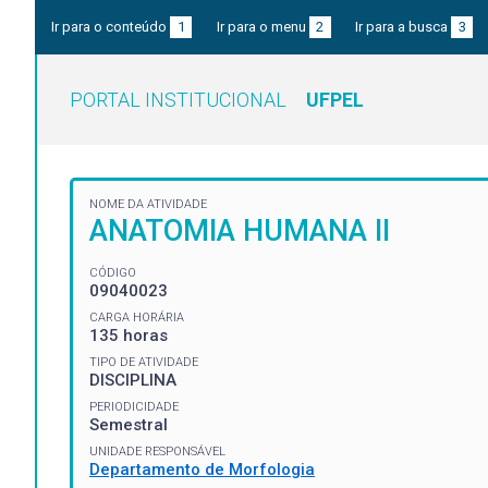
Ir para o conteúdo
1
Ir para o menu
2
Ir para a busca
3
PORTAL INSTITUCIONAL
UFPEL
NOME DA ATIVIDADE
ANATOMIA HUMANA II
CÓDIGO
09040023
CARGA HORÁRIA
135 horas
TIPO DE ATIVIDADE
DISCIPLINA
PERIODICIDADE
Semestral
UNIDADE RESPONSÁVEL
Departamento de Morfologia