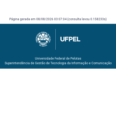
no Brasil. São Paulo: Hucitec, IGI, 1995.ISBN 8527103052.
Número de chamada: 304.281 G345 (BCS)
FAISSOL, Speridião. Urbanização e regionalização:
relações com o desenvolvimento econômico. Rio de
Página gerada em 08/08/2026 03:07:04 (consulta levou 0.158233s)
Janeiro: IBGE, 1975. 247 p. Número de chamada: 711.1
F173u (BCS)
HAESBAERT, Rogério. Territórios alternativos. 2. ed. São
Paulo: Contexto, 2006, 2009. 186 p. ISBN 9788572442022.
Número de chamada: 910 H136t 2.ed. (BCS)
LAVINAS, Lena; CARLEIAL, Liana Maria da Frota; NABUCO,
Maria Regina (Org.). Reestruturação do espaço urbano e
Universidade Federal de Pelotas
regional no Brasil. São Paulo: HUCITEC, 1993. 205 p. ISBN
Superintendência de Gestão de Tecnologia da Informação e Comunicação
8527102218. Número de chamada: 711.4 R329 (BCS)
OHN, Amélia. Crise regional e planejamento (o processo
de criação da SUDENE). São Paulo: Perspectiva, 1976. 170
p. (Coleção Debates 177). Número de chamada: 001.08
D286 /