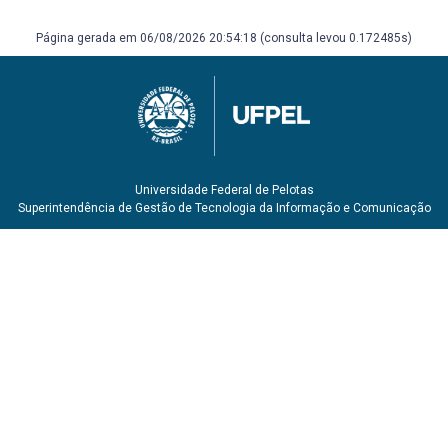
(BCP)
RUE, Stanley L. História do pensamento econômico. 2. Rio
Página gerada em 06/08/2026 20:54:18 (consulta levou 0.172485s)
de Janeiro Cengage Learning 2016 1 recurso online ISBN
9788522126224.
SINGER, Paul Israel. Introdução à economia solidária. São
Paulo: Fundação Perseu Abramo, 2002, 2010. 127 p. ISBN
8586469513. Número de chamada: 334 S617i (BCS)
Universidade Federal de Pelotas
Superintendência de Gestão de Tecnologia da Informação e Comunicação