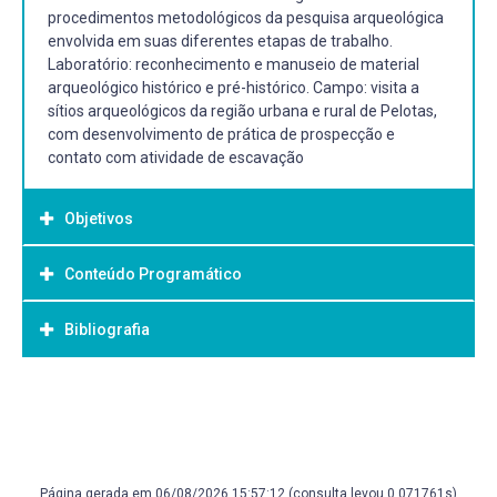
procedimentos metodológicos da pesquisa arqueológica
envolvida em suas diferentes etapas de trabalho.
Laboratório: reconhecimento e manuseio de material
arqueológico histórico e pré-histórico. Campo: visita a
sítios arqueológicos da região urbana e rural de Pelotas,
com desenvolvimento de prática de prospecção e
contato com atividade de escavação
Objetivos
Conteúdo Programático
Objetivo Geral:
- Disponibilizar o conhecimento referente à pesquisa
Bibliografia
FUNARI, Pedro Paulo Abreu; ORSER JR, Charles;
arqueológica
SCHIAVETTO, Solange
- Despertar a consciência para o patrimônio arqueológico
N. de O. (orgs.). Identidades, Discurso e Poder: Estudos da
- Despertar a consciência sobre o papel da Arqueologia no
Bibliografia Básica:
Arqueologia Contemporânea. São Paulo:
conhecimento da História
Annablume/FAPESP, 2005.
CLARK, G. 1985. A Identidade do Homem. Uma Exploração
FUNARI, Pedro Paulo Abreu; ZARANKIN, Andrés; REIS,
Arqueológica. Zahar Ed., Rio de Janeiro. FUNARI, Pedro
José Alberione (orgs.). Arqueologia da Repressão e da
Paulo A. Arqueologia. São Paulo: ed. Ática, 1988. GASPAR,
Página gerada em 06/08/2026 15:57:12 (consulta levou 0.071761s)