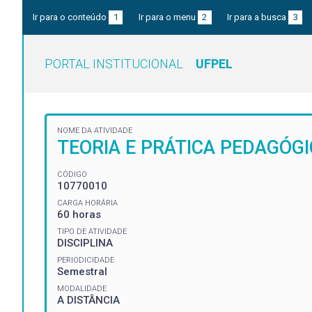
Ir para o conteúdo
1
Ir para o menu
2
Ir para a busca
3
PORTAL INSTITUCIONAL
UFPEL
NOME DA ATIVIDADE
TEORIA E PRÁTICA PEDAGÓG
CÓDIGO
10770010
CARGA HORÁRIA
60 horas
TIPO DE ATIVIDADE
DISCIPLINA
PERIODICIDADE
Semestral
MODALIDADE
A DISTÂNCIA