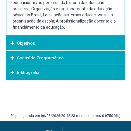
educacionais no percurso da história da educação
brasileira; Organização e funcionamento da educação
básica no Brasil; Legislação, sistemas educacionais e a
organização da escola; A profissionalização docente e o
financiamento da educação.
Objetivos
Conteúdo Programático
Objetivo Geral:
- Estudar a legislação, as políticas educacionais e a
Bibliografia
realidade educacional na sua relação com a estrutura
política, econômica e social;
- Desenvolver estudos sobre os sistemas educacionais
Bibliografia Básica:
para construir instrumentos que permitam exercer a
BRASIL. Ministério da Educação. Base Nacional Comum
crítica, possibilitando a tomada de posições e o exercício
Curricular. Brasília, DF: MEC, 2018. Disponível em:
da análise das transformações da realidade educacional
http://basenacionalcomum.mec.gov.br/. Acesso em: julho
e social;
Página gerada em 06/08/2026 20:42:28 (consulta levou 0.075046s)
de 2020. - BRASIL. Ministério da Educação. Diretrizes
- Analisar criticamente os fatos educacionais necessários
curriculares nacionais: educação básica/Brasil. Brasília:
à formação docente para o exercício do magistério na
Conselho Nacional de Educação, 2004. Disponível em: