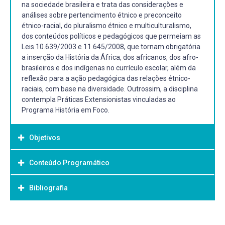
na sociedade brasileira e trata das considerações e
análises sobre pertencimento étnico e preconceito
étnico-racial, do pluralismo étnico e multiculturalismo,
dos conteúdos políticos e pedagógicos que permeiam as
Leis 10.639/2003 e 11.645/2008, que tornam obrigatória
a inserção da História da África, dos africanos, dos afro-
brasileiros e dos indígenas no currículo escolar, além da
reflexão para a ação pedagógica das relações étnico-
raciais, com base na diversidade. Outrossim, a disciplina
contempla Práticas Extensionistas vinculadas ao
Programa História em Foco.
Objetivos
Conteúdo Programático
Objetivo Geral:
Proporcionar aos discentes a análise dos debates sobre a
Bibliografia
Educação das Relações Étnico-raciais, sob o
entendimento de complexidade de conhecimentos e
concepções, importantes ao exercício da cidadania plena
Bibliografia Básica: