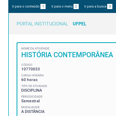
Ir para o conteúdo
1
Ir para o menu
2
Ir para a busca
3
PORTAL INSTITUCIONAL
UFPEL
NOME DA ATIVIDADE
HISTÓRIA CONTEMPORÂNEA
CÓDIGO
10770033
CARGA HORÁRIA
60 horas
TIPO DE ATIVIDADE
DISCIPLINA
PERIODICIDADE
Semestral
MODALIDADE
A DISTÂNCIA