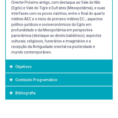
Oriente Próximo antigo, com destaque ao Vale do Nilo
(Egito) e Vale do Tigre e Eufrates (Mesopotâmia), e suas
interfaces com os povos vizinhos, entre o final do quarto
milênio AEC e o início do primeiro milênio EC..; aspectos
político-jurídicos e socioeconômicos do Egito em
profundidade e da Mesopotâmia em perspectiva
panorâmica (destaque ao direito babilônico); aspectos
culturais, religiosos, funerários e imaginários e a
recepção da Antiguidade oriental na posteridade e
mundo contemporâneo.
Objetivos
Conteúdo Programático
Objetivo Geral:
- Compreender o processo de formação das primeiras
Bibliografia
civilizações (baseadas no trabalho hidráulico, na
organização do Estado teocrático centralizado e no uso
da escrita), na região do Crescente Fértil (também
Bibliografia Básica:
denominado Oriente Próximo).
BOUZON, Emanuel. O código de Hamurabi. Petrópolis: