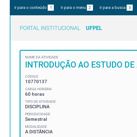
Ir para o conteúdo
1
Ir para o menu
2
Ir para a busca
3
PORTAL INSTITUCIONAL
UFPEL
NOME DA ATIVIDADE
INTRODUÇÃO AO ESTUDO DE
CÓDIGO
10770137
CARGA HORÁRIA
60 horas
TIPO DE ATIVIDADE
DISCIPLINA
PERIODICIDADE
Semestral
MODALIDADE
A DISTÂNCIA