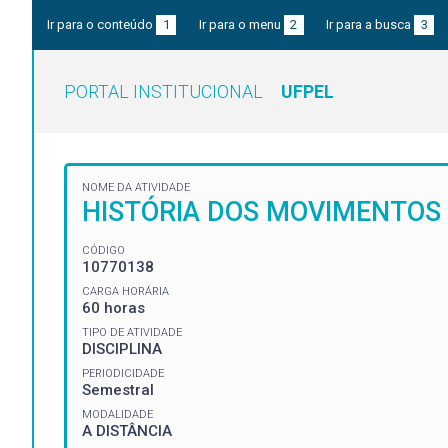
Ir para o conteúdo
1
Ir para o menu
2
Ir para a busca
3
PORTAL INSTITUCIONAL
UFPEL
NOME DA ATIVIDADE
HISTÓRIA DOS MOVIMENTOS 
CÓDIGO
10770138
CARGA HORÁRIA
60 horas
TIPO DE ATIVIDADE
DISCIPLINA
PERIODICIDADE
Semestral
MODALIDADE
A DISTÂNCIA