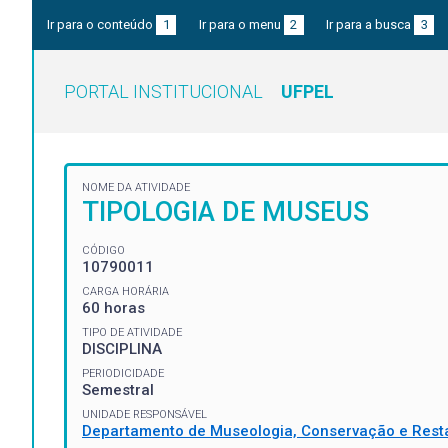
Ir para o conteúdo
1
Ir para o menu
2
Ir para a busca
3
PORTAL INSTITUCIONAL
UFPEL
NOME DA ATIVIDADE
TIPOLOGIA DE MUSEUS
CÓDIGO
10790011
CARGA HORÁRIA
60 horas
TIPO DE ATIVIDADE
DISCIPLINA
PERIODICIDADE
Semestral
UNIDADE RESPONSÁVEL
Departamento de Museologia, Conservação e Rest