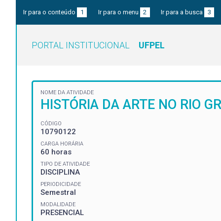
Ir para o conteúdo
1
Ir para o menu
2
Ir para a busca
3
PORTAL INSTITUCIONAL
UFPEL
NOME DA ATIVIDADE
HISTÓRIA DA ARTE NO RIO G
CÓDIGO
10790122
CARGA HORÁRIA
60 horas
TIPO DE ATIVIDADE
DISCIPLINA
PERIODICIDADE
Semestral
MODALIDADE
PRESENCIAL