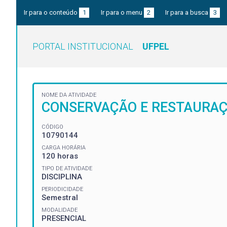
Ir para o conteúdo
1
Ir para o menu
2
Ir para a busca
3
PORTAL INSTITUCIONAL
UFPEL
NOME DA ATIVIDADE
CONSERVAÇÃO E RESTAURAÇÃ
CÓDIGO
10790144
CARGA HORÁRIA
120 horas
TIPO DE ATIVIDADE
DISCIPLINA
PERIODICIDADE
Semestral
MODALIDADE
PRESENCIAL