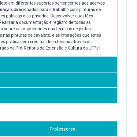
alete em diferentes suportes pertencentes aos acervos
uração, direcionados para o trabalho com pinturas de
ções públicas e ou privadas; Desenvolver questões
 Realizar a documentação e registro de todas as
do sobre as propriedades das técnicas de pintura;
s nas pinturas de cavalete, e as interações que estes
ades práticas em créditos de extensão através do
ado na Pró-Reitoria de Extensão e Cultura da UFPel.
to. Teoría de la restauración y unidad metodológica v.2.
Professores
18t) CALVO, Ana. Conservación y restauración de pintura
s de la A ala Z. 3. ed. Barcelona: EdicionesdelSerbal,