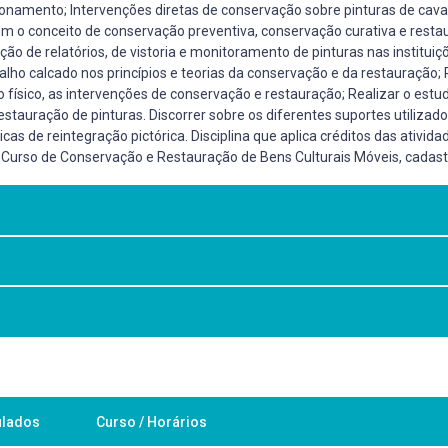
ionamento; Intervenções diretas de conservação sobre pinturas de cav
ém o conceito de conservação preventiva, conservação curativa e resta
ção de relatórios, de vistoria e monitoramento de pinturas nas institui
balho calcado nos princípios e teorias da conservação e da restauração;
do físico, as intervenções de conservação e restauração; Realizar o estu
tauração de pinturas. Discorrer sobre os diferentes suportes utilizado
as de reintegração pictórica. Disciplina que aplica créditos das ativid
 Curso de Conservação e Restauração de Bens Culturais Móveis, cadastr
nadas conservação e restauração de pinturas.
dológica v.1. Madrid: NEREA, c1978, 2002.(702.88 B177t) BALDINI, Umber
ulados
Curso / Horários
e. Teoria da restauração. São Paulo: Artes e Ofícios, 2008. (720.28 B8
, Ana. Conservacion y restauracion: materiales, tecnicas y procedimiento