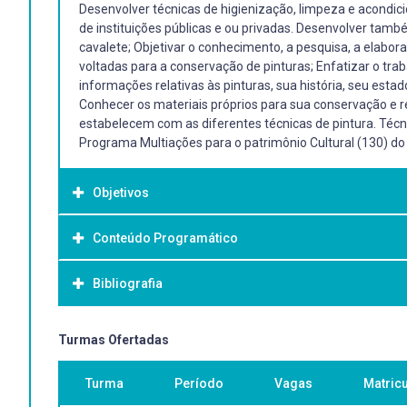
Desenvolver técnicas de higienização, limpeza e acondic
de instituições públicas e ou privadas. Desenvolver tamb
cavalete; Objetivar o conhecimento, a pesquisa, a elabora
voltadas para a conservação de pinturas; Enfatizar o tra
informações relativas às pinturas, sua história, seu esta
Conhecer os materiais próprios para sua conservação e res
estabelecem com as diferentes técnicas de pintura. Técnic
Programa Multiações para o patrimônio Cultural (130) do
Objetivos
Conteúdo Programático
Objetivo Geral:
Desenvolver no aluno o conhecimento de técnicas relacio
Bibliografia
Bibliografia Básica:
Turmas Ofertadas
BALDINI, Umberto. Teoría de la restauración y unidadmeto
Turma
Período
Vagas
Matric
Madrid: NEREA, c1998, 1998. (702.88 B177t) BRANDI, Cesar
sobre lienzo. Barcelona: Serbal, 2002.(751.6 C169c) CALVO