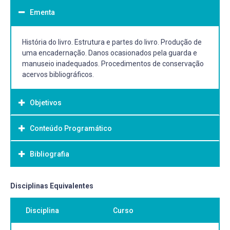
Ementa
História do livro. Estrutura e partes do livro. Produção de
uma encadernação. Danos ocasionados pela guarda e
manuseio inadequados. Procedimentos de conservação
acervos bibliográficos.
Objetivos
Conteúdo Programático
Objetivo Geral:
Conhecer a história do livro, identificar a sua estrutura, os
Bibliografia
danos mais frequentes e os procedimentos básicos da
conservação e restauração de obras encadernadas.
Bibliografia Básica:
Disciplinas Equivalentes
ARAÚJO, Emanuel. A construção do livro: princípios da
Disciplina
Curso
técnica de editoração. 2.ed. Rio de Janeiro: Biblioteca
Nacional, 2008. CENTRO DE FORMAÇÃO PROFISSIONAL