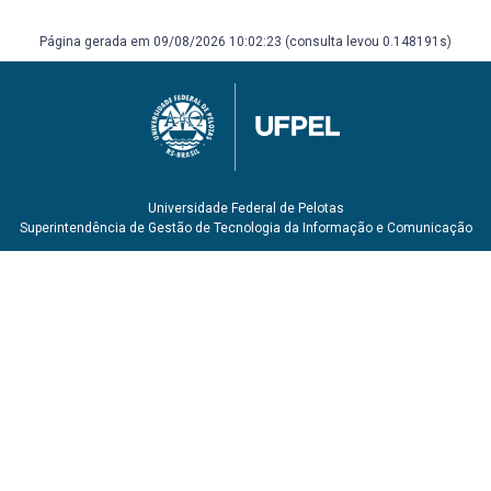
Ciências e Tecnologia - PUCRS: Catálogo 2008-2009.
Porto Alegre: EDIPUCRS, 2010. IBERMUSEUS =
Página gerada em 09/08/2026 10:02:23 (consulta levou 0.148191s)
IBERMUSEOS, 1., 2007. Salvador, BA. [Memórias do] I
Encontro Ibero-Americano de Museus: realizado de 26 a
28 de junho de 2007, em Salvador, Bahia. Brasília: Instituto
do Patrimônio Histórico e Artístico Nacional,
Departamento de Museus e Centros Culturais, 2008.
Universidade Federal de Pelotas
Superintendência de Gestão de Tecnologia da Informação e Comunicação