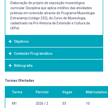
Elaboração de projeto de exposição museológica
curricular. Disciplina que aplica créditos das atividades
práticas em extensão através do Programa Museologia
Extracampi (código 232), do Curso de Museologia,
cadastrado na Pró-Reitoria de Extensão e Cultura da
UFPel.
Objetivos
Conteúdo Programático
Objetivo Geral:
Orientar os debates, a organização e a elaboração de
Bibliografia
projeto de exposição curricular, a ser implementado em
semestre subsequente.
Bibliografia Básica:
Turmas Ofertadas
CADERNO de diretrizes museológicas. 2. ed. Belo
Turma
Período
Vagas
Matriculados
Horizonte: Secretaria de Estado da Cultura;
Superintendência de Museus. Ministério da Cultura;
Instituto do Patrimônio Histórico e Artístico Nacional;
M1
2026 / 2
33
10
Departamento de Museus e Centros Culturais., 2006.